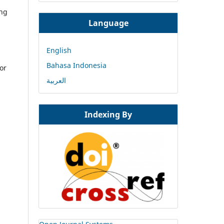
ang
Language
English
Bahasa Indonesia
or
العربية
Indexing By