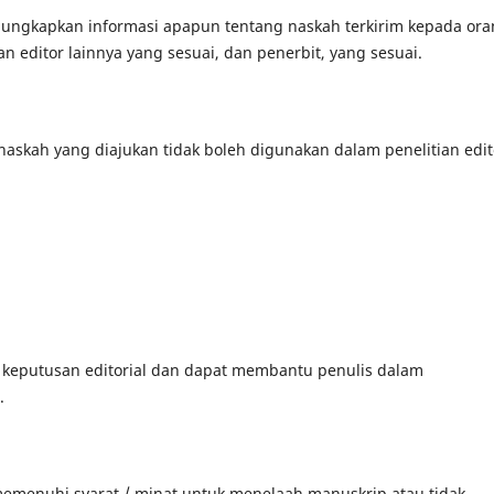
engungkapkan informasi apapun tentang naskah terkirim kepada or
an editor lainnya yang sesuai, dan penerbit, yang sesuai.
naskah yang diajukan tidak boleh digunakan dalam penelitian edit
keputusan editorial dan dapat membantu penulis dalam
.
memenuhi syarat / minat untuk menelaah manuskrip atau tidak