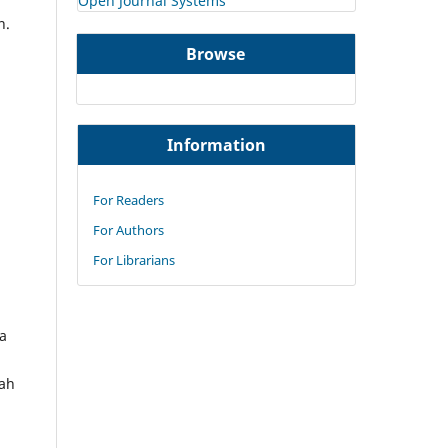
Open Journal Systems
n.
Browse
Information
For Readers
For Authors
For Librarians
wa
kah