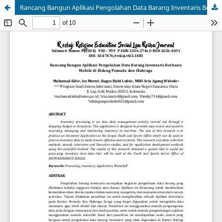
Rancang Bangun Aplikasi Pengolahan Data Barang Inventaris Berbasis Mobile di Bidang Pemuda dan Olahraga