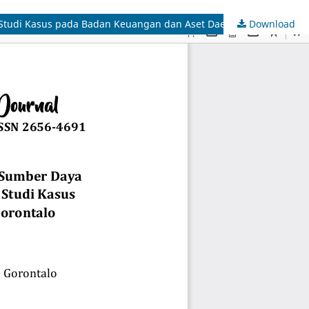
Download
Pengaruh Penerapan Sistem Akuntansi dan Kompetensi Sumber Daya Manusia Terhadap Kualitas Laporan Keuangan Daerah: Studi Kasus pada Badan Keuangan dan Aset Daerah Kabupaten Gorontalo