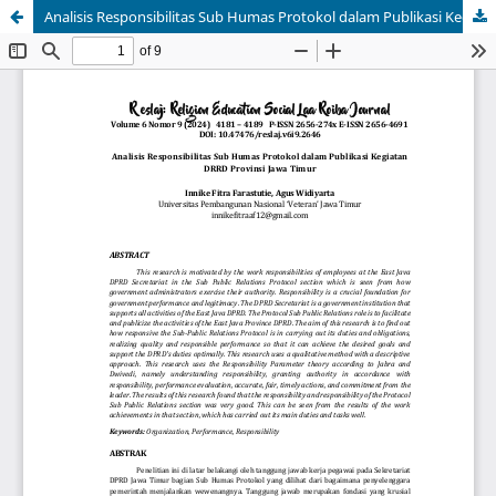
Analisis Responsibilitas Sub Humas Protokol dalam Publikasi Kegiatan DRRD Provinsi Jawa Timur