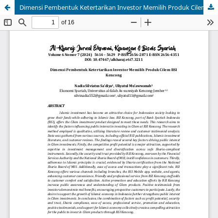
Dimensi Pembentuk Ketertarikan Investor Memilih Produk Cilem BSI Kencong