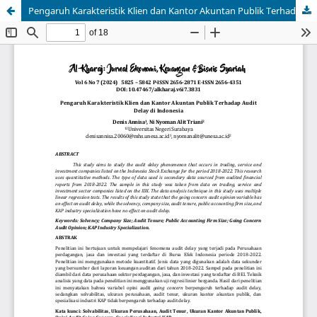
Pengaruh Karakteristik Klien dan Kantor Akuntan Publik Terhadap Audit Delay di Indonesia