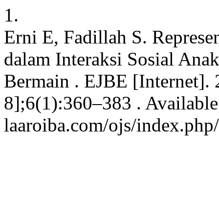
1.
Erni E, Fadillah S. Represe
dalam Interaksi Sosial Anak
Bermain . EJBE [Internet].
8];6(1):360–383 . Available 
laaroiba.com/ojs/index.php