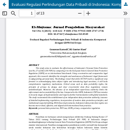
Evaluasi Regulasi Perlindungan Data Pribadi di Indonesia: Komparasi dengan GDPR Uni Eropa