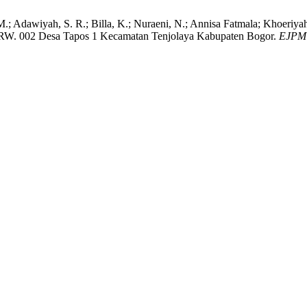
D. M.; Adawiyah, S. R.; Billa, K.; Nuraeni, N.; Annisa Fatmala; Khoer
 RW. 002 Desa Tapos 1 Kecamatan Tenjolaya Kabupaten Bogor.
EJPM