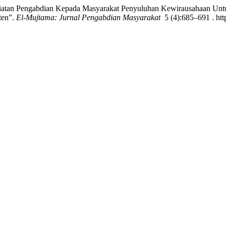
egiatan Pengabdian Kepada Masyarakat Penyuluhan Kewirausahaan Unt
ten”.
El-Mujtama: Jurnal Pengabdian Masyarakat
5 (4):685–691 . htt