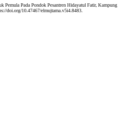
uk Pemula Pada Pondok Pesantren Hidayatul Fatir, Kampung
ps://doi.org/10.47467/elmujtama.v5i4.8483.