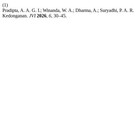
(1)
Pradipta, A. A. G. I.; Winanda, W. A.; Dharma, A.; Suryadhi, P. A.
Kedonganan.
JVI
2026
,
6
, 30–45.