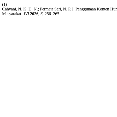
(1)
Cahyani, N. K. D. N.; Permata Sari, N. P. I. Penggunaan Konten H
Masyarakat.
JVI
2026
,
6
, 256–265 .