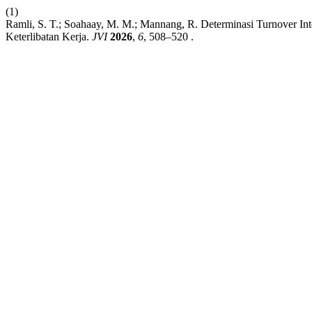
(1)
Ramli, S. T.; Soahaay, M. M.; Mannang, R. Determinasi Turnover In
Keterlibatan Kerja.
JVI
2026
,
6
, 508–520 .