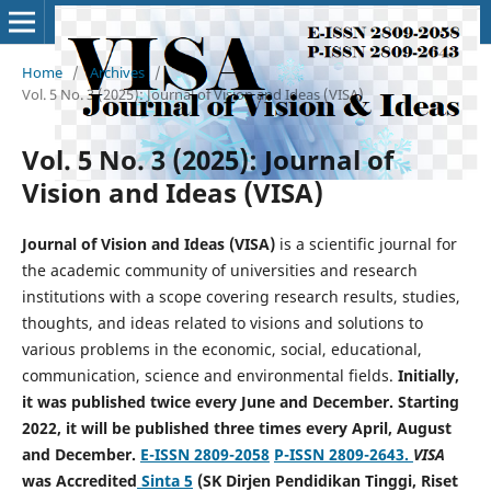
Home
/
Archives
/
Vol. 5 No. 3 (2025): Journal of Vision and Ideas (VISA)
Vol. 5 No. 3 (2025): Journal of
Vision and Ideas (VISA)
Journal of Vision and Ideas (VISA)
is a scientific journal for
the academic community of universities and research
institutions with a scope covering research results, studies,
thoughts, and ideas related to visions and solutions to
various problems in the economic, social, educational,
communication, science and environmental fields.
Initially,
it was published twice every June and December. Starting
2022, it will be published three times every April, August
and December.
E-ISSN 2809-2058
P-ISSN 2809-2643.
VISA
was Accredited
Sinta 5
(SK Dirjen Pendidikan Tinggi, Riset