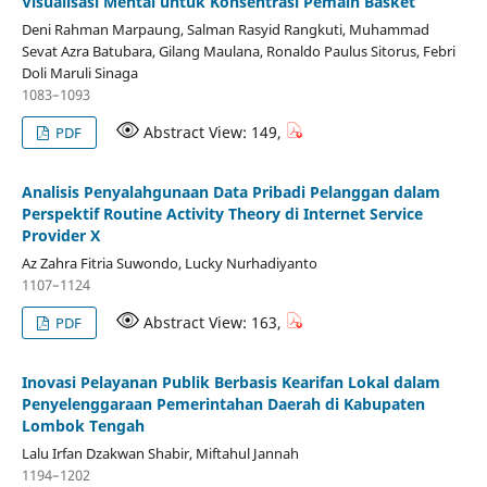
Visualisasi Mental untuk Konsentrasi Pemain Basket
Deni Rahman Marpaung, Salman Rasyid Rangkuti, Muhammad
Sevat Azra Batubara, Gilang Maulana, Ronaldo Paulus Sitorus, Febri
Doli Maruli Sinaga
1083–1093
Abstract View: 149,
PDF
Analisis Penyalahgunaan Data Pribadi Pelanggan dalam
Perspektif Routine Activity Theory di Internet Service
Provider X
Az Zahra Fitria Suwondo, Lucky Nurhadiyanto
1107–1124
Abstract View: 163,
PDF
Inovasi Pelayanan Publik Berbasis Kearifan Lokal dalam
Penyelenggaraan Pemerintahan Daerah di Kabupaten
Lombok Tengah
Lalu Irfan Dzakwan Shabir, Miftahul Jannah
1194–1202