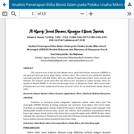
Analisis Penerapan Etika Bisnis Islam pada Pelaku Usaha Mikro Kecil Menengah (UMKM) Muslim Makanan dan Minuman di Hamparan Perak