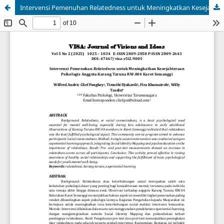
Intervensi Pemenuhan Relatedness untuk Meningkatkan Kesejahteraan Psikologis Anggota Karang Taruna RW.004 Karet Semanggi